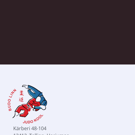
Tallinna Tõnismäe Reaalkool
Kärberi 48-104