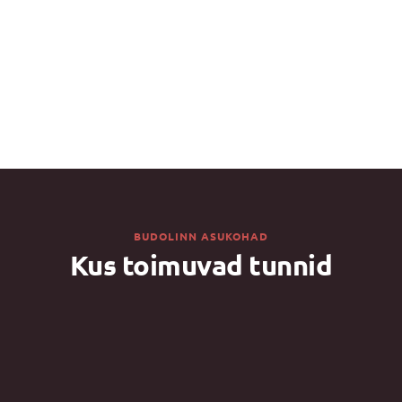
Mark Koltovskij
JUDO 3. DAN
BUDOLINN ASUKOHAD
Kus toimuvad tunnid