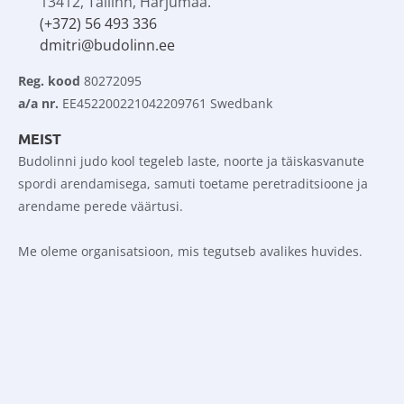
13412, Tallinn, Harjumaa.
(+372) 56 493 336
dmitri@budolinn.ee
Reg. kood
 80272095
a/a nr.
 EE452200221042209761 Swedbank
MEIST
Budolinni judo kool tegeleb laste, noorte ja täiskasvanute 
spordi arendamisega, samuti toetame peretraditsioone ja 
arendame perede väärtusi.
Me oleme organisatsioon, mis tegutseb avalikes huvides.