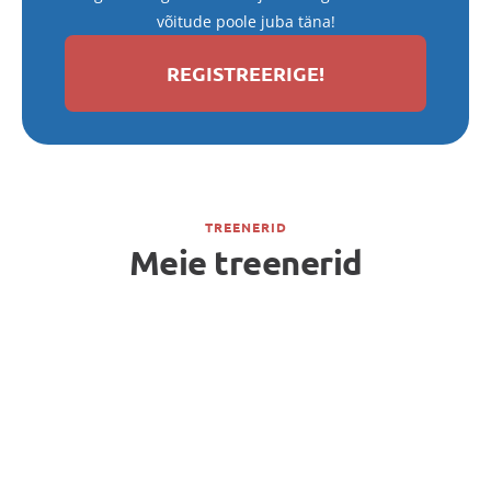
võitude poole juba täna!
REGISTREERIGE!
TREENERID
Meie treenerid