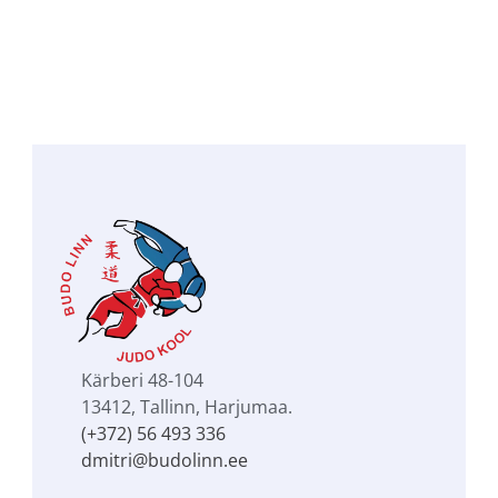
Mark Koltovskij
JUDO 3. DAN
Kärberi 48-104
13412, Tallinn, Harjumaa.
(+372) 56 493 336
dmitri@budolinn.ee