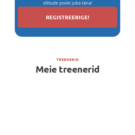
võitude poole juba täna!
REGISTREERIGE!
TREENERID
Meie treenerid