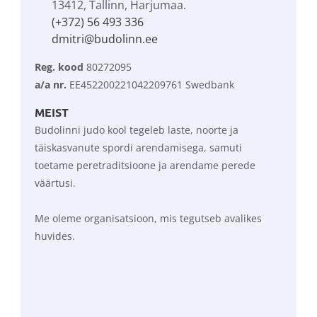
13412, Tallinn, Harjumaa.
(+372) 56 493 336
dmitri@budolinn.ee
Reg. kood
 80272095
a/a nr.
 EE452200221042209761 Swedbank
MEIST
Budolinni judo kool tegeleb laste, noorte ja 
täiskasvanute spordi arendamisega, samuti 
toetame peretraditsioone ja arendame perede 
väärtusi.
Me oleme organisatsioon, mis tegutseb avalikes 
huvides.