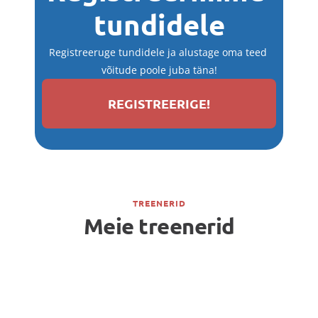
tundidele
Registreeruge tundidele ja alustage oma teed 
võitude poole juba täna!
REGISTREERIGE!
TREENERID
Meie treenerid