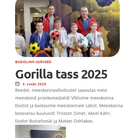
BUDOLINN UUDISED
Gorilla tass 2025
3. veebr 2025
Reedel, meeskonnavõistlustel saavutas meie 
meeskond pronksmedalid! Võitsime meeskonna 
Eestist ja kaotasime meeskonnale Lätist. Meeskonna 
koosseisu kuulusid: Triistan Siiner, Aksel Kähr, 
Fjodor Butselovski ja Matvei Oshlakov.