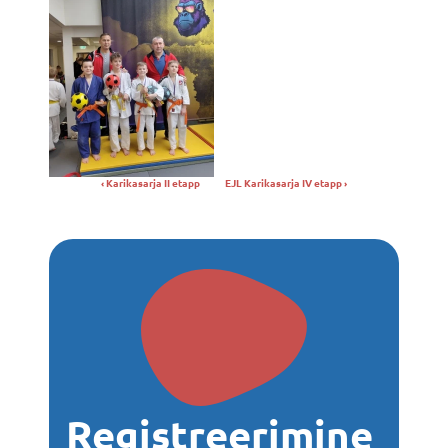
‹ Karikasarja II etapp
EJL Karikasarja IV etapp ›
Registreerimine 