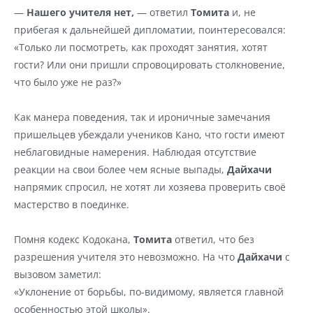
— 
Нашего учителя нет,
 — ответил 
Томита
 и, не 
прибегая к дальнейшей дипломатии, поинтересовался:
«Только ли посмотреть, как проходят занятия, хотят 
гости? Или они пришли спровоцировать столкновение, 
что было уже не раз?»
Как манера поведения, так и ироничные замечания 
пришельцев убеждали учеников Кано, что гости имеют 
неблаговидные намерения. Наблюдая отсутствие 
реакции на свои более чем ясные выпады, 
Дайхачи
напрямик спросил, не хотят ли хозяева проверить своё 
мастерство в поединке.
Помня кодекс Кодокана, 
Томита
 ответил, что без 
разрешения учителя это невозможно. На что 
Дайхачи
 с 
вызовом заметил:
«Уклонение от борьбы, по-видимому, является главной 
особенностью этой школы».