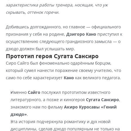
характеристика работы тренера, носящая, что уж 
скрывать, оттенок горечи.
Добившись долгожданного, но главное — официального 
признания у себя на родине, 
Дзигоро Кано
 приступил к 
осуществлению следующего грандиозного замысла — о 
дзюдо должен был услышать мир.
Прототип героя Сугата Сансиро
Сиро Сайго был феноменально одарённым борцом, 
который сумел нанести поражение своему учителю, что 
само по себе характеризует 
Кано
 как великого педагога.
Именно 
Сайго
 послужил прототипом известного 
литературного, а позже и киногероя 
Сугата Сансиро
, 
знакомого нам по фильму 
Акиро Куросавы «Гений 
дзюдо»
.
Эта история подчеркнула романтику и дух новой 
дисциплины, сделав дзюдо популярным не только на 