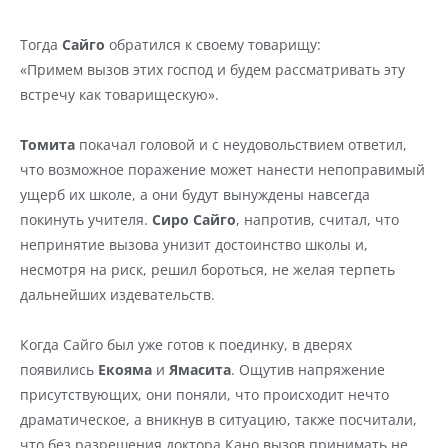
Тогда 
Сайго
 обратился к своему товарищу:
«Примем вызов этих господ и будем рассматривать эту 
встречу как товарищескую».
Томита
 покачал головой и с неудовольствием ответил, 
что возможное поражение может нанести непоправимый 
ущерб их школе, а они будут вынуждены навсегда 
покинуть учителя. 
Сиро Сайго
, напротив, считал, что 
непринятие вызова унизит достоинство школы и, 
несмотря на риск, решил бороться, не желая терпеть 
дальнейших издевательств.
Когда Сайго был уже готов к поединку, в дверях 
появились 
Екояма
 и 
Ямасита
. Ощутив напряжение 
присутствующих, они поняли, что происходит нечто 
драматическое, а вникнув в ситуацию, также посчитали, 
что без разрешения доктора Кано вызов принимать не 