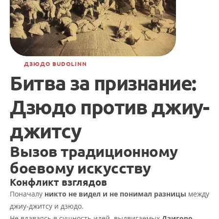
ДЗЮДО BUDOLINN
Битва за признание: 
Дзюдо против джиу-
джитсу
Вызов традиционному 
боевому искусству
Конфликт взглядов
Поначалу 
никто не видел и не понимал разницы
 между 
джиу-джитсу и дзюдо.
Не вдаваясь в сущность идей, выдвигаемых 
Дзигоро 