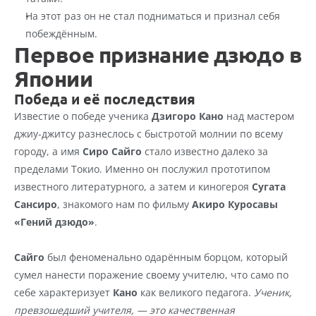
На этот раз он не стал подниматься и признал себя 
побеждённым.
Первое признание дзюдо в 
Японии
Победа и её последствия
Известие о победе ученика 
Дзигоро Кано
 над мастером 
джиу-джитсу разнеслось с быстротой молнии по всему 
городу, а имя 
Сиро Сайго
 стало известно далеко за 
пределами Токио. Именно он послужил прототипом 
известного литературного, а затем и киногероя 
Сугата 
Сансиро
, знакомого нам по фильму 
Акиро Куросавы 
«Гений дзюдо»
.
Сайго
 был феноменально одарённым борцом, который 
сумел нанести поражение своему учителю, что само по 
себе характеризует 
Кано
 как великого педагога. 
Ученик, 
превзошедший учителя, — это качественная 