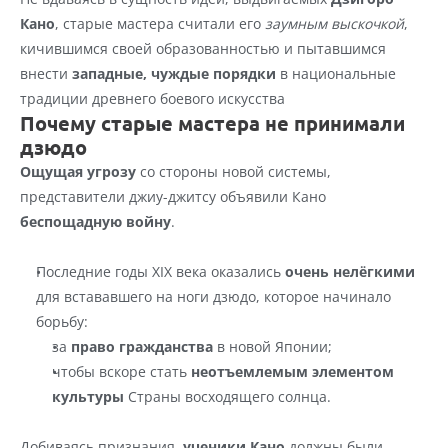
Кано
, старые мастера считали его 
заумным выскочкой
, 
кичившимся своей образованностью и пытавшимся 
внести 
западные, чуждые порядки
 в национальные 
традиции древнего боевого искусства
Почему старые мастера не принимали 
дзюдо
Ощущая угрозу
 со стороны новой системы, 
представители джиу-джитсу объявили Кано 
беспощадную войну
.
Последние годы XIX века оказались 
очень нелёгкими
для встававшего на ноги дзюдо, которое начинало 
борьбу:
за 
право гражданства
 в новой Японии;
чтобы вскоре стать 
неотъемлемым элементом 
культуры
 Страны восходящего солнца.
Добиваясь признания, 
ученики Кано
 должны были 