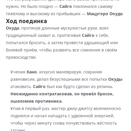
нужно. Но было поздно — 
Сайго
 поклонился самому 
тяжёлому и высокому из прибывших — 
Мацугоро Окуде
.
Ход поединка
Окуда
, протянув длинные мускулистые руки, взял 
традиционный захват и, притягивая 
Сайго
 к себе, 
попытался бросить, а затем провести удушающий или 
болевой приём, чтобы развеять все сомнения в своём 
превосходстве.
Ученик 
Кано
, искусно маневрируя, сохраняя 
равновесие, делал безуспешными все попытки 
Окуды
атаковать. 
Сайго
 был как будто сделан из резины.
Неожиданно контратаковав, он провёл бросок, 
ошеломив противника.
Упав в первый раз, мастер джиу-джитсу молниеносно 
поднялся и начал нападать с удвоенной энергией, 
чтобы через минуту снова почувствовать жёсткость 
татами.