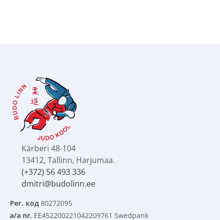
Марк Колтовский
ДЗЮ-ДО 3 ДАН
Kärberi 48-104
13412, Tallinn, Harjumaa.
(+372) 56 493 336
dmitri@budolinn.ee
Рег. код
 80272095
a/a nr.
 EE452200221042209761 Swedpank