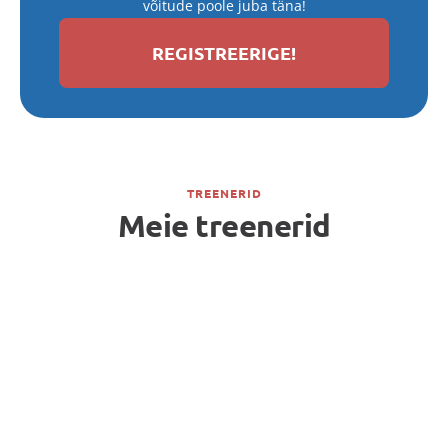
võitude poole juba täna!
REGISTREERIGE!
TREENERID
Meie treenerid