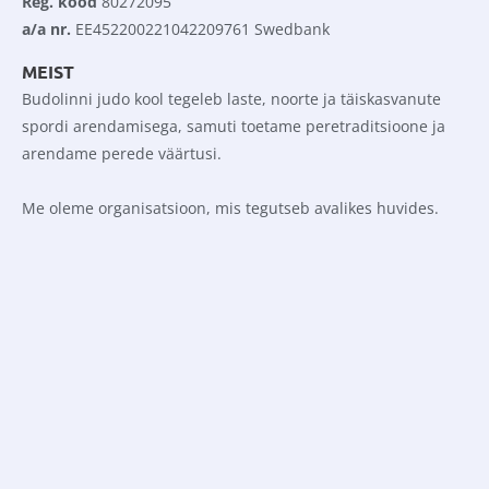
Reg. kood
 80272095
a/a nr.
 EE452200221042209761 Swedbank
MEIST
Budolinni judo kool tegeleb laste, noorte ja täiskasvanute 
spordi arendamisega, samuti toetame peretraditsioone ja 
arendame perede väärtusi.
Me oleme organisatsioon, mis tegutseb avalikes huvides.