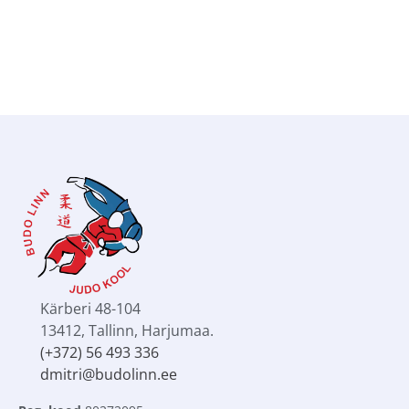
Mark Koltovskij
JUDO 3. DAN
Kärberi 48-104
13412, Tallinn, Harjumaa.
(+372) 56 493 336
dmitri@budolinn.ee