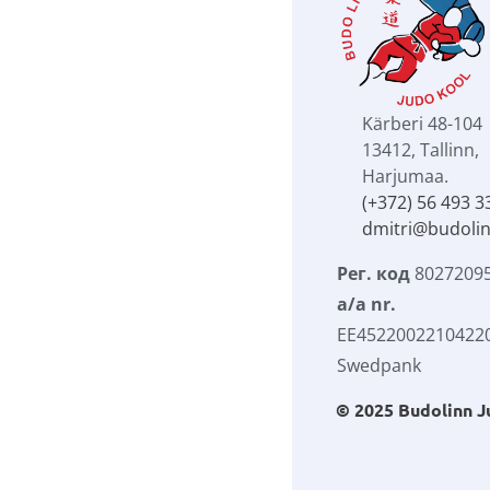
Kärberi 48-104
13412, Tallinn, 
Harjumaa.
(+372) 56 493 3
dmitri@budolin
Рег. код
 8027209
a/a nr.
EE45220022104220
Swedpank
© 2025 
Budolinn J