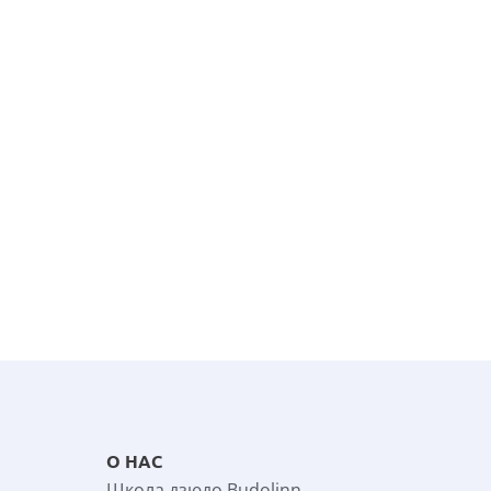
ДЗЮ-ДО 1 ДАН
ДЗЮ-ДО 3 ДАН
амощук
Кирилл Мамаев
Марк 
 ДАН
ДЗЮ-ДО 1 ДАН
ДЗЮ
О НАС
Школа дзюдо Budolinn 