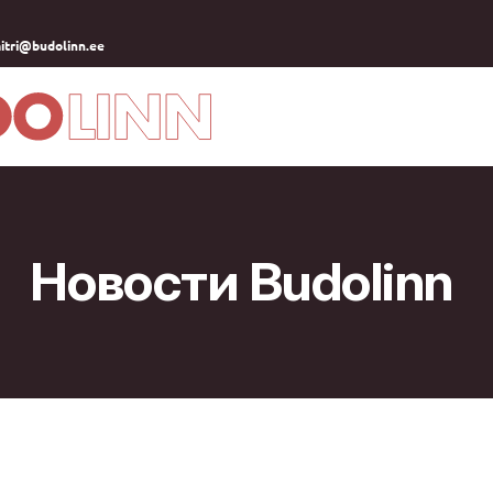
itri@budolinn.ee
Новости Budolinn 