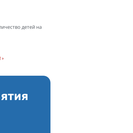
ичество детей на 
 ›
нятия