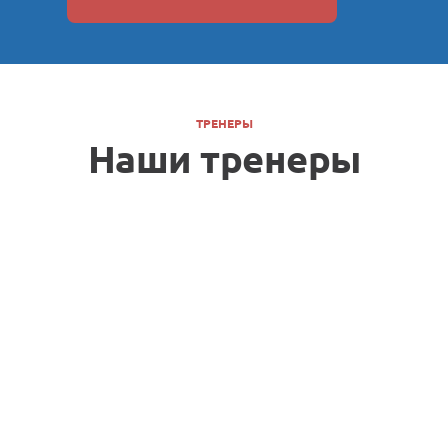
ТРЕНЕРЫ
Наши тренеры
ин
Валерий Бородовицын
Геннадий Ричняк
Алек