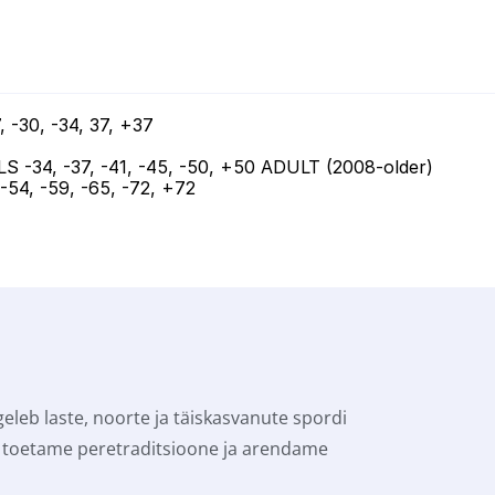
 -30, -34, 37, +37

LS -34, -37, -41, -45, -50, +50 ADULT (2008-older)

54, -59, -65, -72, +72
eleb laste, noorte ja täiskasvanute spordi 
toetame peretraditsioone ja arendame 