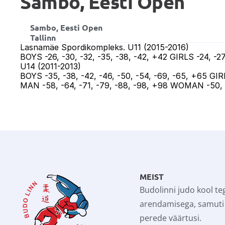
Sambo, Eesti Open
Sambo, Eesti Open
Tallinn
Lasnamäe Spordikompleks. U11 (2015-2016)

BOYS -26, -30, -32, -35, -38, -42, +42 GIRLS -24, -27,
U14 (2011-2013)

BOYS -35, -38, -42, -46, -50, -54, -69, -65, +65 GIR
MAN -58, -64, -71, -79, -88, -98, +98 WOMAN -50, -
MEIST
Budolinni judo kool teg
arendamisega, samuti 
perede väärtusi.