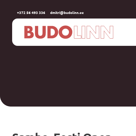
+372 56 493 336
dmitri@budolinn.ee