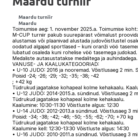
Maardu turniir
Maardu turniir
Maardu
Toimumise aeg: 1. november 2025.a. Toimumise koht:
M-CUP turniir pakub suurepärast võimalust proovida j
alustamas või plaanivad alustada judovõistlustel osale
oodatud algajad sportlased – kuni oranži vöö tasemen
lubatud osaleda kuni rohelise vöö tasemega judokad. V
Medaliste autasustatakse medalitega ja auhindadega.

VANUSE- JA KAALUKATEGOORIAD:

• U-10 JUDO: 2016 ja nooremad. Võistlusaeg 2 min. S
Poisid -24; -26; -29; -32; -35; -38; -42

; +42 kg

Tüdrukud jagatakse kohapeal kolme kehakaalu. Kaalumi
• U-12 JUDO: 2014-2015.a. sündinud. Võistlusaeg 2 min
Tüdrukud jagatakse kohapeal kolme kehakaalu.

Kaalumine: 10:30-11:30 Võistluste algus: 12:30

• U-14 JUDO: 2012-2013.a sündinud. Võistlusaeg 3 mi
Poisid: -34; -38; -42; -46; -50; -55; -62; -70; +70 kg

Tüdrukud jagatakse kohapeal kolme kehakaalu.

Kaalumine kell: 12:30-13:30 Võistluste algus: 14:30

• U-16 JUDO: 2010-2011.a sündinud. Võistlusaeg 3 mi