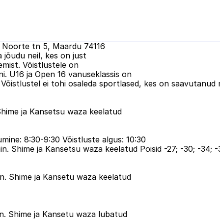
 Noorte tn 5, Maardu 74116

õudu neil, kes on just

mist. Võistlustele on

i. U16 ja Open 16 vanuseklassis on

õistlustel ei tohi osaleda sportlased, kes on saavutanud me
hime ja Kansetsu waza keelatud

ne: 8:30-9:30 Võistluste algus: 10:30

. Shime ja Kansetsu waza keelatud Poisid -27; -30; -34; -38
n. Shime ja Kansetu waza keelatud

n. Shime ja Kansetu waza lubatud
