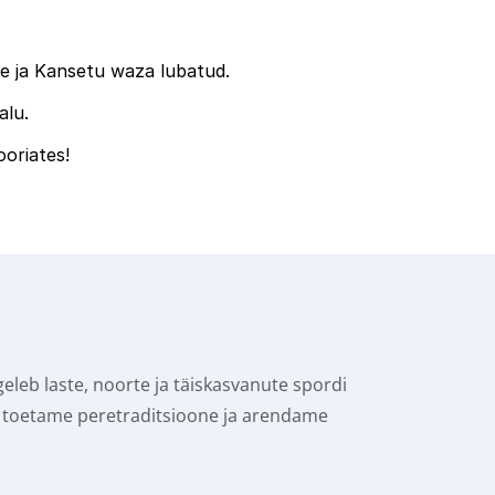
me ja Kansetu waza lubatud.

lu.

ooriates!
eleb laste, noorte ja täiskasvanute spordi 
toetame peretraditsioone ja arendame 