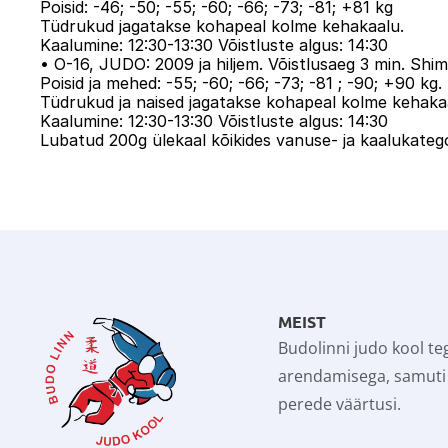
Poisid: -46; -50; -55; -60; -66; -73; -81; +81 kg

Tüdrukud jagatakse kohapeal kolme kehakaalu.

Kaalumine: 12:30-13:30 Võistluste algus: 14:30

• O-16, JUDO: 2009 ja hiljem. Võistlusaeg 3 min. Shi
Poisid ja mehed: -55; -60; -66; -73; -81 ; -90; +90 kg.

Tüdrukud ja naised jagatakse kohapeal kolme kehakaa
Kaalumine: 12:30-13:30 Võistluste algus: 14:30

Lubatud 200g ülekaal kõikides vanuse- ja kaalukateg
MEIST
Budolinni judo kool teg
arendamisega, samuti 
perede väärtusi.