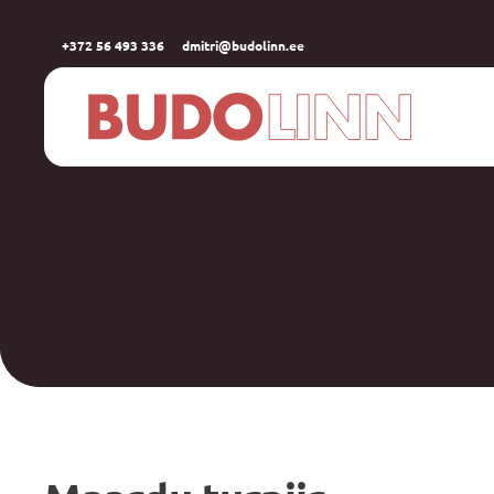
+372 56 493 336
dmitri@budolinn.ee